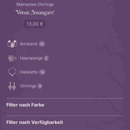
Makramee Ohrringe
Venus ‚Insangare‘
13,00
€
10
Produkte
Armband
10
2
Produkte
Haarspange
2
14
Produkte
Halskette
14
9
Produkte
Ohrringe
9
Filter nach Farbe
Filter nach Verfügbarkeit