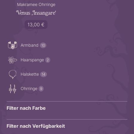
Makramee Ohrringe
Venus ‚Insangare‘
13,00
€
10
Produkte
Armband
10
2
Produkte
Haarspange
2
14
Produkte
Halskette
14
9
Produkte
Ohrringe
9
Filter nach Farbe
Filter nach Verfügbarkeit