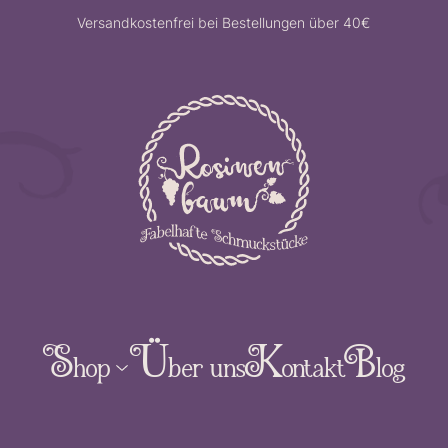
Versandkostenfrei bei Bestellungen über 40€
S
Ü
K
B
hop
ber uns
ontakt
log