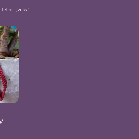
tet mit „Vulva“
e‘