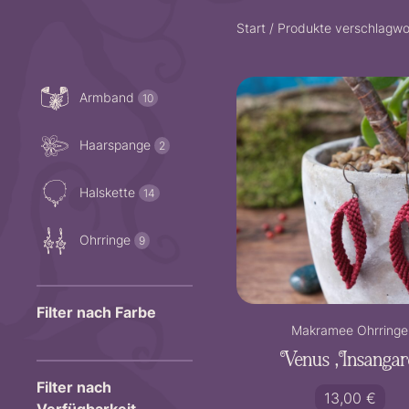
Start
/ Produkte verschlagwor
10
Produkte
Armband
10
2
Produkte
Haarspange
2
14
Produkte
Halskette
14
9
Produkte
Ohrringe
9
Filter nach Farbe
Makramee Ohrringe
Venus ‚Insangar
Filter nach
13,00
€