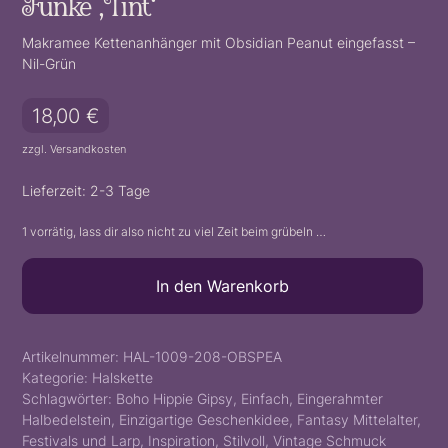
Funke ‚Tint‘
Makramee Kettenanhänger mit Obsidian Peanut eingefasst –
Nil-Grün
18,00
€
zzgl.
Versandkosten
Lieferzeit:
2-3 Tage
1 vorrätig, lass dir also nicht zu viel Zeit beim grübeln …
Funke
In den Warenkorb
'Tint'
Menge
Artikelnummer:
HAL-1009-208-OBSPEA
Kategorie:
Halskette
Schlagwörter:
Boho Hippie Gipsy
,
Einfach
,
Eingerahmter
Halbedelstein
,
Einzigartige Geschenkidee
,
Fantasy Mittelalter
,
Festivals und Larp
,
Inspiration
,
Stilvoll
,
Vintage Schmuck